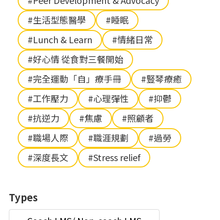
#Peer Development & Advocacy
#生活型態醫學
#睡眠
#Lunch & Learn
#情緒日常
#好心情 從食對三餐開始
#完全運動「自」療手冊
#豎琴療癒
#工作壓力
#心理彈性
#抑鬱
#抗逆力
#焦慮
#照顧者
#職場人際
#職涯規劃
#過勞
#深度長文
#Stress relief
Types