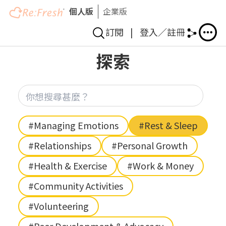
個人版
企業版
訂閱
|
登入／註冊
Skip
探索
to
main
content
你想
Hashtag
#Managing Emotions
#Rest & Sleep
#Relationships
#Personal Growth
#Health & Exercise
#Work & Money
#Community Activities
#Volunteering