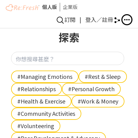
個人版
企業版
訂閱
|
登入／註冊
Skip
探索
to
main
content
你想
Hashtag
#Managing Emotions
#Rest & Sleep
#Relationships
#Personal Growth
#Health & Exercise
#Work & Money
#Community Activities
#Volunteering