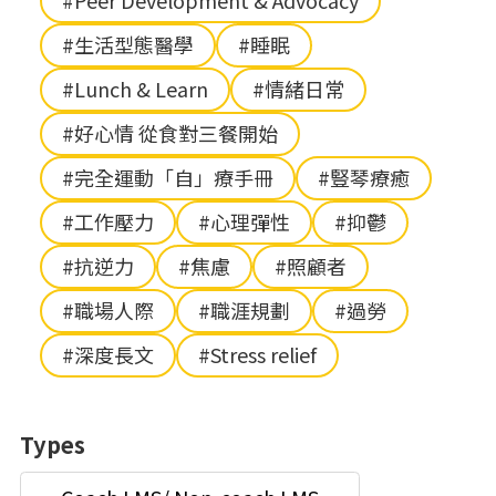
#Peer Development & Advocacy
#生活型態醫學
#睡眠
#Lunch & Learn
#情緒日常
#好心情 從食對三餐開始
#完全運動「自」療手冊
#豎琴療癒
#工作壓力
#心理彈性
#抑鬱
#抗逆力
#焦慮
#照顧者
#職場人際
#職涯規劃
#過勞
#深度長文
#Stress relief
Types