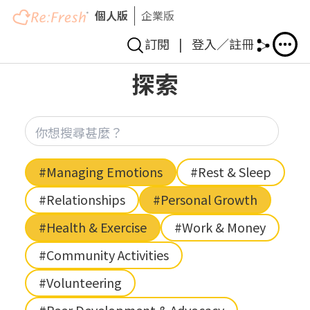
個人版
企業版
訂閱
|
登入／註冊
Skip
探索
to
main
content
你想
Hashtag
#Managing Emotions
#Rest & Sleep
#Relationships
#Personal Growth
#Health & Exercise
#Work & Money
#Community Activities
#Volunteering