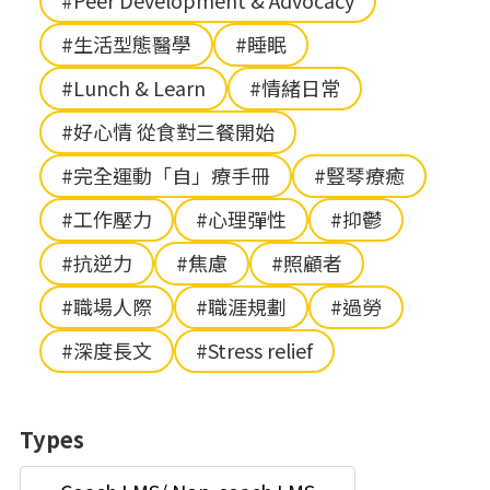
#Peer Development & Advocacy
#生活型態醫學
#睡眠
#Lunch & Learn
#情緒日常
#好心情 從食對三餐開始
#完全運動「自」療手冊
#豎琴療癒
#工作壓力
#心理彈性
#抑鬱
#抗逆力
#焦慮
#照顧者
#職場人際
#職涯規劃
#過勞
#深度長文
#Stress relief
Types