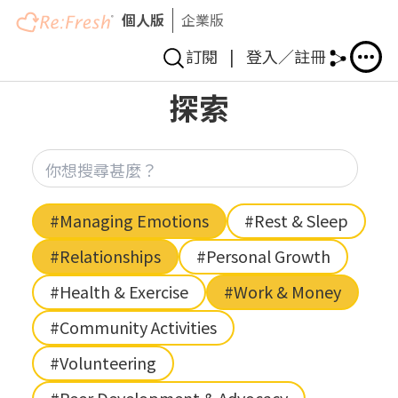
個人版
企業版
訂閱
|
登入／註冊
Skip
探索
to
main
content
你想
Hashtag
#Managing Emotions
#Rest & Sleep
#Relationships
#Personal Growth
#Health & Exercise
#Work & Money
#Community Activities
#Volunteering