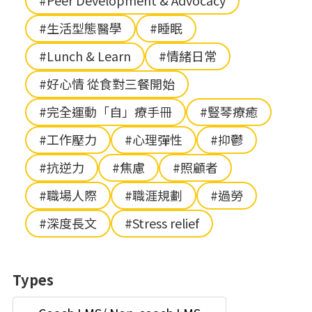
#Peer Development & Advocacy
#生活型態醫學
#睡眠
#Lunch & Learn
#情緒日常
#好心情 從食對三餐開始
#完全運動「自」療手冊
#豎琴療癒
#工作壓力
#心理彈性
#抑鬱
#抗逆力
#焦慮
#照顧者
#職場人際
#職涯規劃
#過勞
#深度長文
#Stress relief
Types