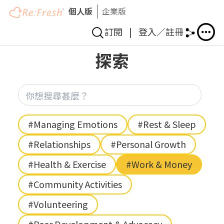
個人版
企業版
訂閱
|
登入／註冊
Skip
探索
to
main
content
你想
Hashtag
#Managing Emotions
#Rest & Sleep
#Relationships
#Personal Growth
#Health & Exercise
#Work & Money
#Community Activities
#Volunteering