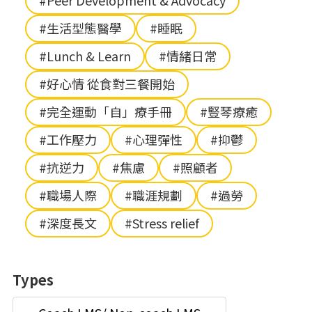
#Peer Development & Advocacy
#生活型態醫學
#睡眠
#Lunch & Learn
#情緒日常
#好心情 從食對三餐開始
#完全運動「自」療手冊
#豎琴療癒
#工作壓力
#心理彈性
#抑鬱
#抗逆力
#焦慮
#照顧者
#職場人際
#職涯規劃
#過勞
#深度長文
#Stress relief
Types