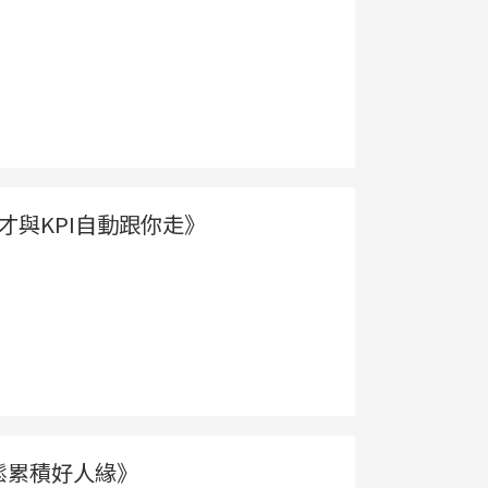
讓人才與KPI自動跟你走》
鬆累積好人緣》