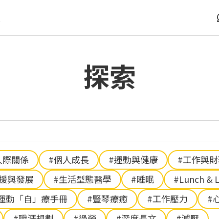
版
探索
人際關係
#個人成長
#運動與健康
#工作與
支援與發展
#生活型態醫學
#睡眠
#Lunch & 
運動「自」療手冊
#豎琴療癒
#工作壓力
#
#職涯規劃
#過勞
#深度長文
#減壓