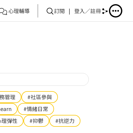
心理輔導
訂閱
|
登入／註冊
你想搜尋甚麼？
財務管理
#社區參與
Learn
#情緒日常
心理彈性
#抑鬱
#抗逆力