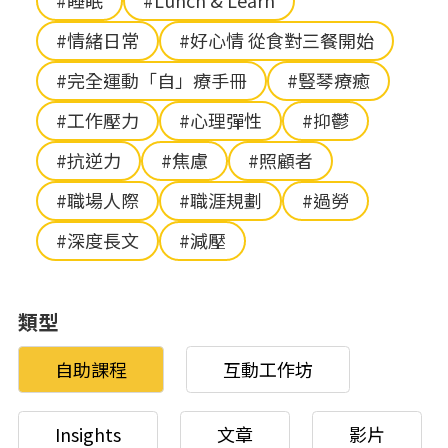
#睡眠
#Lunch & Learn
#情緒日常
#好心情 從食對三餐開始
#完全運動「自」療手冊
#豎琴療癒
#工作壓力
#心理彈性
#抑鬱
#抗逆力
#焦慮
#照顧者
#職場人際
#職涯規劃
#過勞
#深度長文
#減壓
類型
自助課程
互動工作坊
Insights
文章
影片