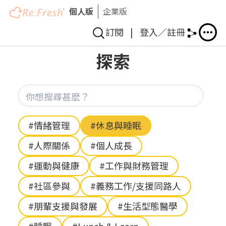
個人版
企業版
訂閱
|
登入／註冊
移
探索
至
主
內
你想
容
Hashtag
#情緒管理
#休息與睡眠
#人際關係
#個人成長
#運動與健康
#工作與財務管理
#社區參與
#義務工作/支援同路人
#朋輩支援與發展
#生活型態醫學