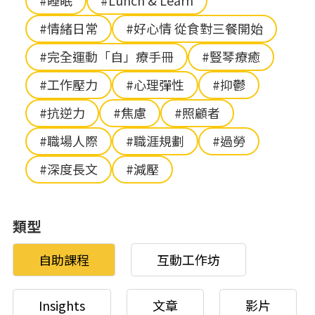
#睡眠
#Lunch & Learn
#情緒日常
#好心情 從食對三餐開始
#完全運動「自」療手冊
#豎琴療癒
#工作壓力
#心理彈性
#抑鬱
#抗逆力
#焦慮
#照顧者
#職場人際
#職涯規劃
#過勞
#深度長文
#減壓
類型
自助課程
互動工作坊
Insights
文章
影片