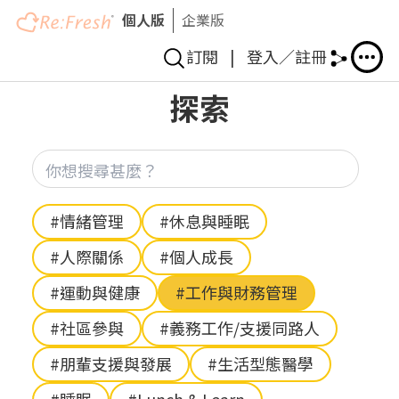
個人版
企業版
訂閱
|
登入／註冊
移
探索
至
主
內
你想
容
Hashtag
#情緒管理
#休息與睡眠
#人際關係
#個人成長
#運動與健康
#工作與財務管理
#社區參與
#義務工作/支援同路人
#朋輩支援與發展
#生活型態醫學