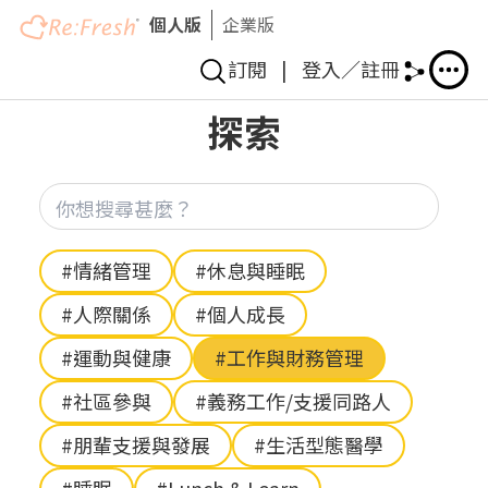
個人版
企業版
訂閱
|
登入／註冊
移
探索
至
主
內
你想
容
Hashtag
#情緒管理
#休息與睡眠
#人際關係
#個人成長
#運動與健康
#工作與財務管理
#社區參與
#義務工作/支援同路人
#朋輩支援與發展
#生活型態醫學