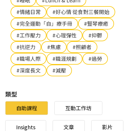
#睡眠
#Lunch & Learn
#情緒日常
#好心情 從食對三餐開始
#完全運動「自」療手冊
#豎琴療癒
#工作壓力
#心理彈性
#抑鬱
#抗逆力
#焦慮
#照顧者
#職場人際
#職涯規劃
#過勞
#深度長文
#減壓
類型
自助課程
互動工作坊
Insights
文章
影片