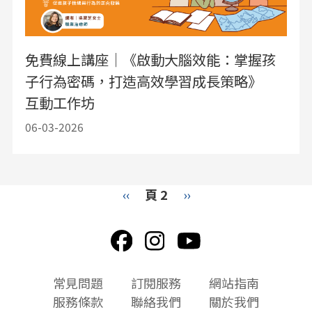
免費線上講座｜《啟動大腦效能：掌握孩
子行為密碼，打造高效學習成長策略》
互動工作坊
06-03-2026
Pagination
Previous
‹‹
頁 2
下
››
page
一
頁
頁
常見問題
訂閱服務
網站指南
尾
服務條款
聯絡我們
關於我們