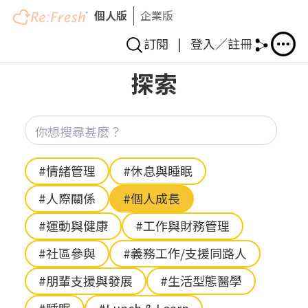
個人版
企業版
訂閱
|
登入／註冊
移
探索
至
主
內
你想
容
Hashtag
#情緒管理
#休息與睡眠
#人際關係
#個人成長
#運動與健康
#工作與財務管理
#社區參與
#義務工作/支援同路人
#朋輩支援與發展
#生活型態醫學