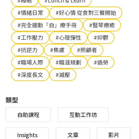
#睡眠
#Lunch & Learn
#情緒日常
#好心情 從食對三餐開始
#完全運動「自」療手冊
#豎琴療癒
#工作壓力
#心理彈性
#抑鬱
#抗逆力
#焦慮
#照顧者
#職場人際
#職涯規劃
#過勞
#深度長文
#減壓
類型
自助課程
互動工作坊
Insights
文章
影片