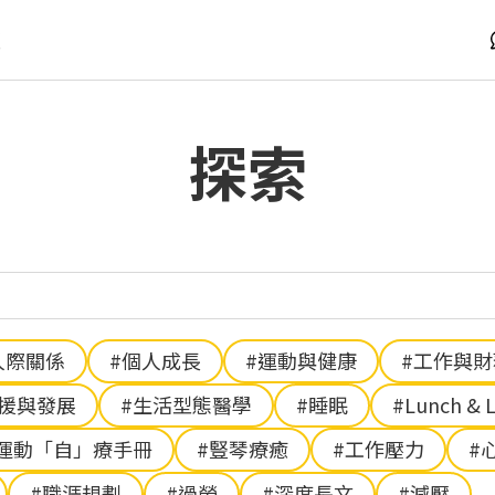
版
探索
人際關係
#個人成長
#運動與健康
#工作與
支援與發展
#生活型態醫學
#睡眠
#Lunch & 
運動「自」療手冊
#豎琴療癒
#工作壓力
#
#職涯規劃
#過勞
#深度長文
#減壓