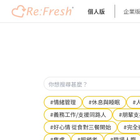
個人版
企業
移
至
主
內
容
Hashtag
#情緒管理
#休息與睡眠
#
#義務工作/支援同路人
#朋輩
#好心情 從食對三餐開始
#完全
#焦慮
#照顧者
#職場人際