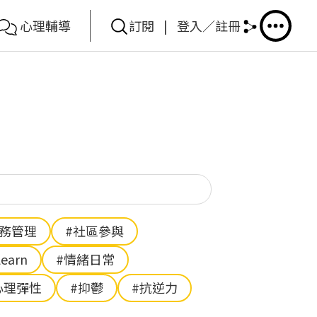
心理輔導
訂閱
|
登入／註冊
你想搜尋甚麼？
財務管理
#社區參與
Learn
#情緒日常
心理彈性
#抑鬱
#抗逆力