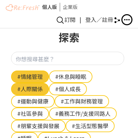
個人版
企業版
訂閱
|
登入／註冊
移
探索
至
主
內
你想
容
Hashtag
#情緒管理
#休息與睡眠
#人際關係
#個人成長
#運動與健康
#工作與財務管理
#社區參與
#義務工作/支援同路人
#朋輩支援與發展
#生活型態醫學