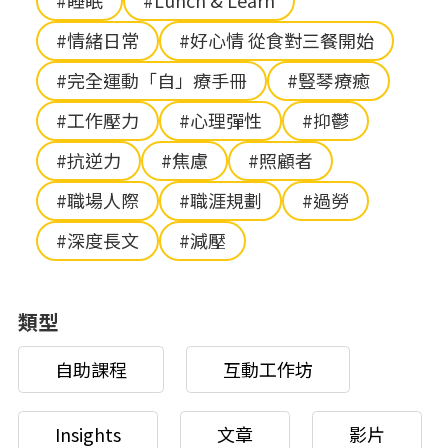
#睡眠
#Lunch & Learn
#情緒日常
#好心情 從食對三餐開始
#完全運動「自」療手冊
#豎琴療癒
#工作壓力
#心理彈性
#抑鬱
#抗逆力
#焦慮
#照顧者
#職場人際
#職涯規劃
#過勞
#深度長文
#減壓
類型
自助課程
互動工作坊
Insights
文章
影片