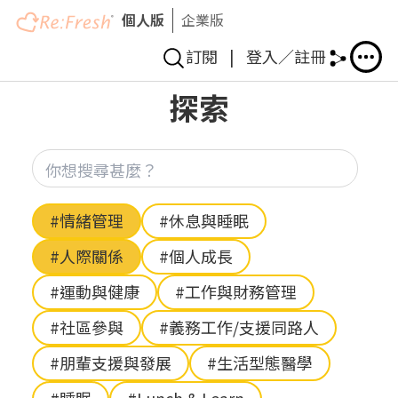
個人版
企業版
訂閱
|
登入／註冊
移
探索
至
主
內
你想
容
Hashtag
#情緒管理
#休息與睡眠
#人際關係
#個人成長
#運動與健康
#工作與財務管理
#社區參與
#義務工作/支援同路人
#朋輩支援與發展
#生活型態醫學