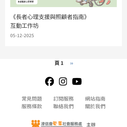
《長者心理支援與照顧者指南》
互動工作坊
05-12-2025
Pagination
頁 1
下
››
一
頁
頁
常見問題
訂閱服務
網站指南
尾
服務條款
聯絡我們
關於我們
選
單
主辦