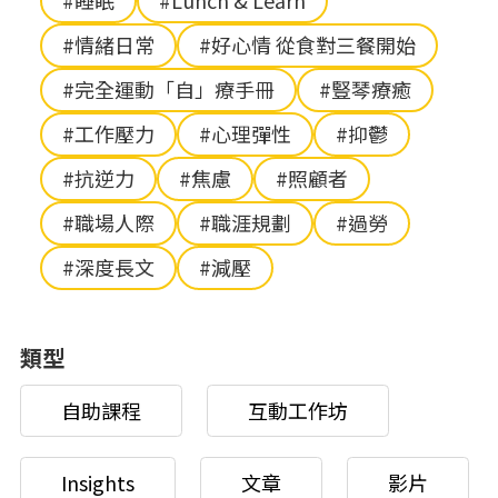
#睡眠
#Lunch & Learn
#情緒日常
#好心情 從食對三餐開始
#完全運動「自」療手冊
#豎琴療癒
#工作壓力
#心理彈性
#抑鬱
#抗逆力
#焦慮
#照顧者
#職場人際
#職涯規劃
#過勞
#深度長文
#減壓
類型
自助課程
互動工作坊
Insights
文章
影片