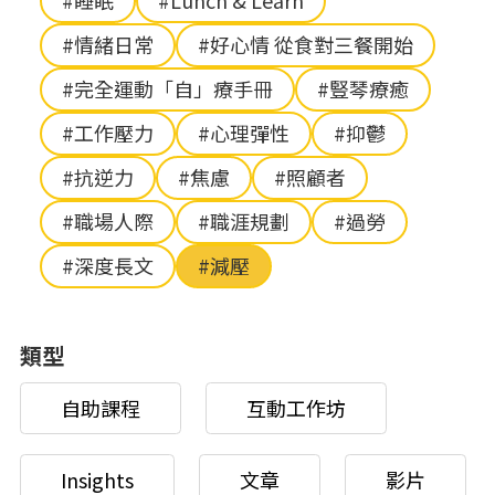
#睡眠
#Lunch & Learn
#情緒日常
#好心情 從食對三餐開始
#完全運動「自」療手冊
#豎琴療癒
#工作壓力
#心理彈性
#抑鬱
#抗逆力
#焦慮
#照顧者
#職場人際
#職涯規劃
#過勞
#深度長文
#減壓
類型
自助課程
互動工作坊
Insights
文章
影片