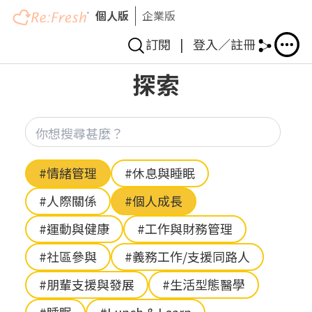
個人版
企業版
訂閱
|
登入／註冊
移
探索
至
主
內
你想
容
Hashtag
#情緒管理
#休息與睡眠
#人際關係
#個人成長
#運動與健康
#工作與財務管理
#社區參與
#義務工作/支援同路人
#朋輩支援與發展
#生活型態醫學