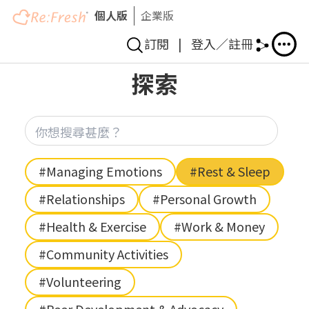
個人版
企業版
訂閱
|
登入／註冊
Skip
探索
to
main
content
你想
Hashtag
#Managing Emotions
#Rest & Sleep
#Relationships
#Personal Growth
#Health & Exercise
#Work & Money
#Community Activities
#Volunteering