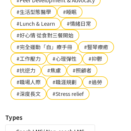
#Peer Development & Advocacy
#生活型態醫學
#睡眠
#Lunch & Learn
#情緒日常
#好心情 從食對三餐開始
#完全運動「自」療手冊
#豎琴療癒
#工作壓力
#心理彈性
#抑鬱
#抗逆力
#焦慮
#照顧者
#職場人際
#職涯規劃
#過勞
#深度長文
#Stress relief
Types