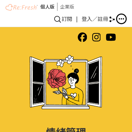
個人版
企業版
訂閱
|
登入／註冊
移
至
主
內
容
情緒管理