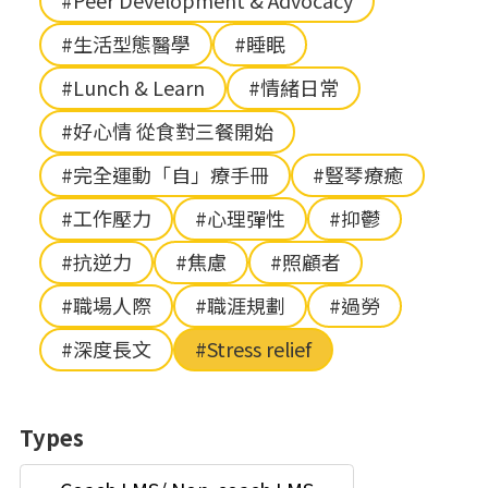
#Peer Development & Advocacy
#生活型態醫學
#睡眠
#Lunch & Learn
#情緒日常
#好心情 從食對三餐開始
#完全運動「自」療手冊
#豎琴療癒
#工作壓力
#心理彈性
#抑鬱
#抗逆力
#焦慮
#照顧者
#職場人際
#職涯規劃
#過勞
#深度長文
#Stress relief
Types