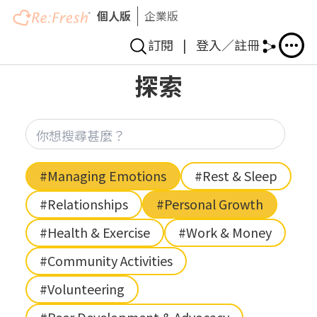
個人版
企業版
訂閱
|
登入／註冊
Skip
探索
to
main
content
你想
Hashtag
#Managing Emotions
#Rest & Sleep
#Relationships
#Personal Growth
#Health & Exercise
#Work & Money
#Community Activities
#Volunteering