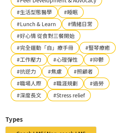
#Peer Development & Advocacy
#生活型態醫學
#睡眠
#Lunch & Learn
#情緒日常
#好心情 從食對三餐開始
#完全運動「自」療手冊
#豎琴療癒
#工作壓力
#心理彈性
#抑鬱
#抗逆力
#焦慮
#照顧者
#職場人際
#職涯規劃
#過勞
#深度長文
#Stress relief
Types