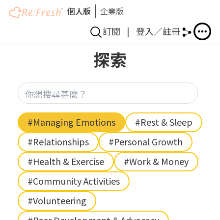
個人版
企業版
訂閱
|
登入／註冊
Skip
探索
to
main
content
你想
Hashtag
#Managing Emotions
#Rest & Sleep
#Relationships
#Personal Growth
#Health & Exercise
#Work & Money
#Community Activities
#Volunteering