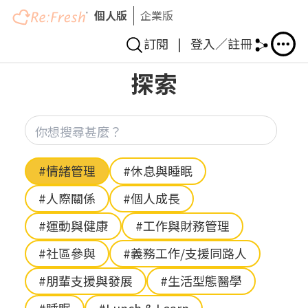
個人版
企業版
訂閱
|
登入／註冊
移
探索
至
主
內
你想
容
Hashtag
#情緒管理
#休息與睡眠
#人際關係
#個人成長
#運動與健康
#工作與財務管理
#社區參與
#義務工作/支援同路人
#朋輩支援與發展
#生活型態醫學