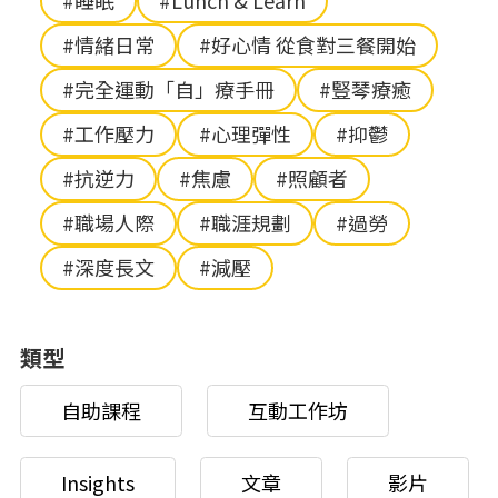
#睡眠
#Lunch & Learn
#情緒日常
#好心情 從食對三餐開始
#完全運動「自」療手冊
#豎琴療癒
#工作壓力
#心理彈性
#抑鬱
#抗逆力
#焦慮
#照顧者
#職場人際
#職涯規劃
#過勞
#深度長文
#減壓
類型
自助課程
互動工作坊
Insights
文章
影片