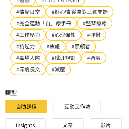
#睡眠
#Lunch & Learn
#情緒日常
#好心情 從食對三餐開始
#完全運動「自」療手冊
#豎琴療癒
#工作壓力
#心理彈性
#抑鬱
#抗逆力
#焦慮
#照顧者
#職場人際
#職涯規劃
#過勞
#深度長文
#減壓
類型
自助課程
互動工作坊
Insights
文章
影片