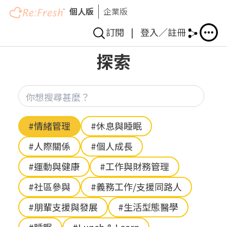
個人版
企業版
訂閱
|
登入／註冊
移
探索
至
主
內
你想
容
Hashtag
#情緒管理
#休息與睡眠
#人際關係
#個人成長
#運動與健康
#工作與財務管理
#社區參與
#義務工作/支援同路人
#朋輩支援與發展
#生活型態醫學