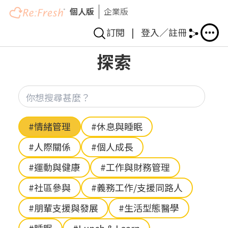
個人版
企業版
訂閱
|
登入／註冊
移
探索
至
主
內
你想
容
Hashtag
#情緒管理
#休息與睡眠
#人際關係
#個人成長
#運動與健康
#工作與財務管理
#社區參與
#義務工作/支援同路人
#朋輩支援與發展
#生活型態醫學