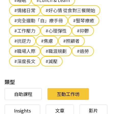
#睡眠
#Lunch & Learn
#情緒日常
#好心情 從食對三餐開始
#完全運動「自」療手冊
#豎琴療癒
#工作壓力
#心理彈性
#抑鬱
#抗逆力
#焦慮
#照顧者
#職場人際
#職涯規劃
#過勞
#深度長文
#減壓
類型
自助課程
互動工作坊
Insights
文章
影片