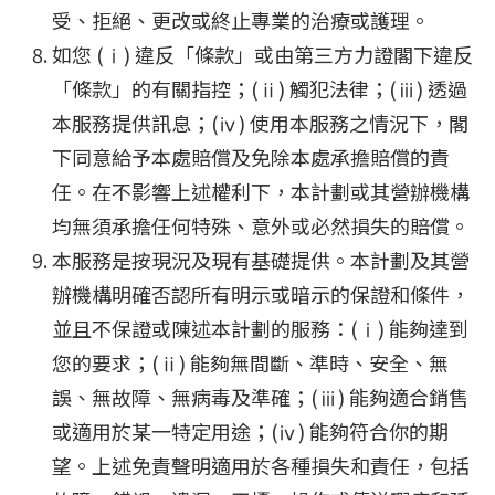
受、拒絕、更改或終止專業的治療或護理。
如您 (ⅰ) 違反「條款」或由第三方力證閣下違反
「條款」的有關指控；(ⅱ) 觸犯法律；(ⅲ) 透過
本服務提供訊息；(ⅳ) 使用本服務之情況下，閣
下同意給予本處賠償及免除本處承擔賠償的責
任。在不影響上述權利下，本計劃或其營辦機構
均無須承擔任何特殊、意外或必然損失的賠償。
本服務是按現況及現有基礎提供。本計劃及其營
辦機構明確否認所有明示或暗示的保證和條件，
並且不保證或陳述本計劃的服務：(ⅰ) 能夠達到
您的要求；(ⅱ) 能夠無間斷、準時、安全、無
誤、無故障、無病毒及準確；(ⅲ) 能夠適合銷售
或適用於某一特定用途；(ⅳ) 能夠符合你的期
望。上述免責聲明適用於各種損失和責任，包括