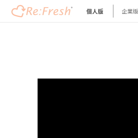
個人版
企業
移
至
主
內
容