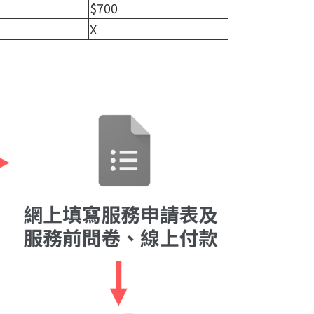
$700
X