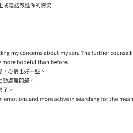
上或電話跟進你的情況
ding my concerns about my son. The further counsellin
ly more hopeful than before.
思，心情也好一些。
主動處理問題。
善了。
n emotions and more active in searching for the meani