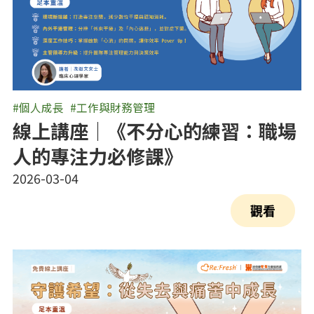
個人成長
工作與財務管理
線上講座｜《不分心的練習：職場
人的專注力必修課》
2026-03-04
觀看