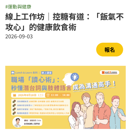
運動與健康
線上工作坊｜控糖有道：「飯氣不
攻心」的健康飲食術
2026-09-03
報名