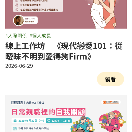
人際關係
個人成長
線上工作坊｜《現代戀愛101：從
曖昧不明到愛得夠Firm》
2026-06-29
觀看