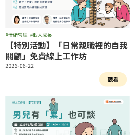
情緒管理
個人成長
【特別活動】「日常親職裡的自我
關顧」免費線上工作坊
2026-06-22
觀看