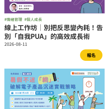
情緒管理
個人成長
線上工作坊｜別把反思變內耗！告
別「自我PUA」的高效成長術
2026-08-11
報名