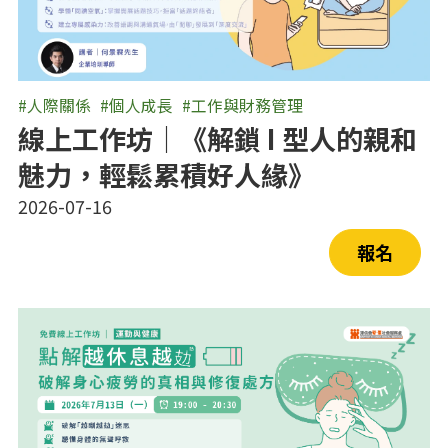
人際關係
個人成長
工作與財務管理
線上工作坊｜《解鎖 I 型人的親和
魅力，輕鬆累積好人緣》
2026-07-16
報名