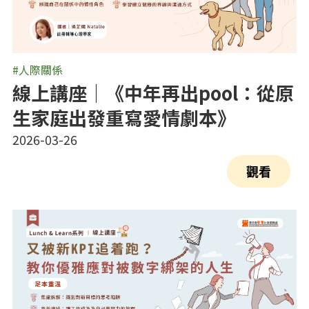
人際關係
線上講座｜《中年再出pool：從原
生家庭出發重寫愛情劇本》
2026-03-26
觀看