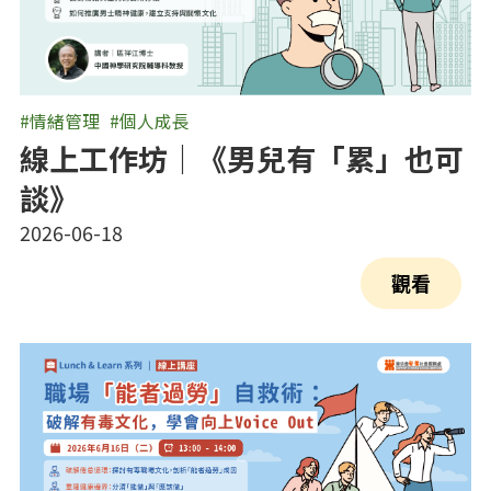
情緒管理
個人成長
線上工作坊｜《男兒有「累」也可
談》
2026-06-18
觀看