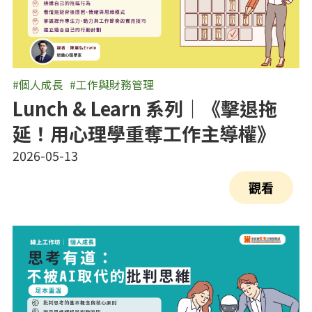
個人成長
工作與財務管理
Lunch & Learn 系列｜《擊退拖
延！用心理學重奪工作主導權》
2026-05-13
觀看