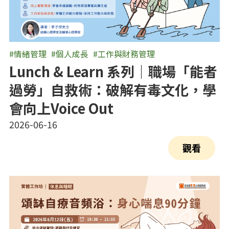
情緒管理
個人成長
工作與財務管理
Lunch & Learn 系列｜職場「能者
過勞」自救術：破解有毒文化，學
會向上Voice Out
2026-06-16
觀看