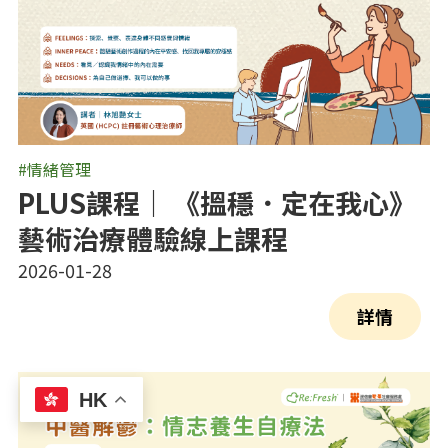
情緒管理
PLUS課程｜ 《搵穩．定在我心》
藝術治療體驗線上課程
2026-01-28
詳情
HK