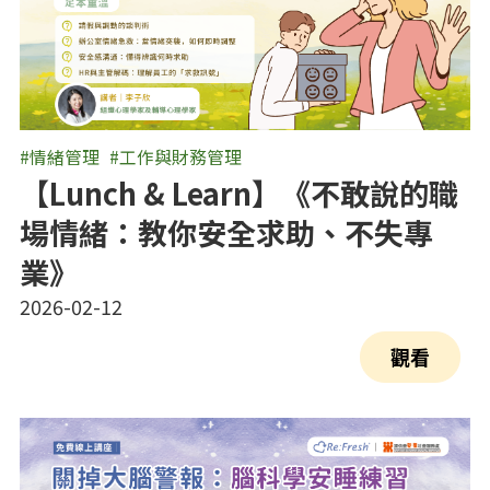
情緒管理
工作與財務管理
【Lunch & Learn】《不敢說的職
場情緒：教你安全求助、不失專
業》
2026-02-12
觀看