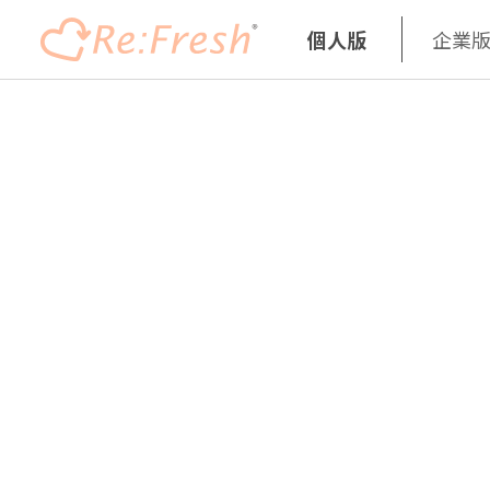
個人版
企業
Skip
to
main
content