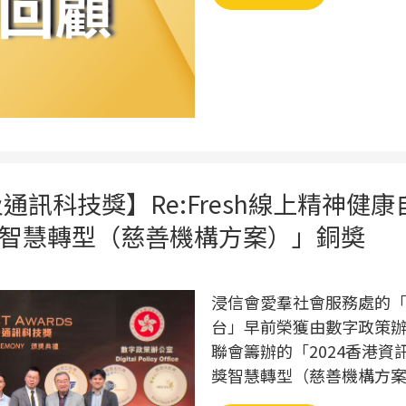
及通訊科技獎】Re:Fresh線上精神健
智慧轉型（慈善機構方案）」銅奬
浸信會愛羣社會服務處的「Re
台」早前榮獲由數字政策
聯會籌辦的「2024香港
獎智慧轉型（慈善機構方