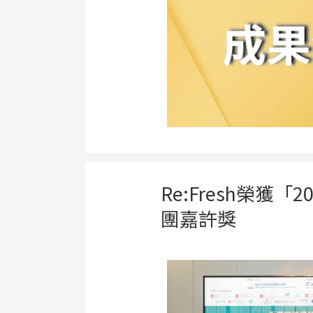
Re:Fresh榮
團嘉許獎