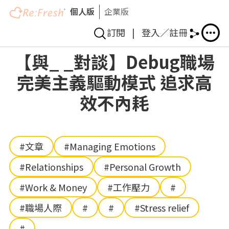
個人版
企業版
訂閱
|
登入／註冊
Skip
【與_ _對談】Debug職場
to
完美主義驅動模式 追求高
main
content
效不內耗
#文章
#Managing Emotions
#Relationships
#Personal Growth
#Work & Money
#工作壓力
#
#職場人際
#
#
#Stress relief
#