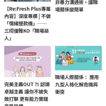
非暴力溝通術，讓職
【Re:Fresh Plus專屬
場關係變簡單
內容】深度專欄 | 不做
「情緒提款機」──
三招優雅KO「職場惡
人」
職場人際關係： 應用
完美主義OUT ?! 認識
九型人格化解危機與
卓越主義 讓你不被失
衝突
敗打擊 更有能力實踐