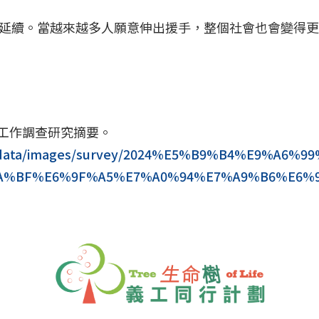
延續。當越來越多人願意伸出援手，整個社會也會變得
港義務工作調查研究摘要。
a/filedata/images/survey/2024%E5%B9%B4%E9%
%BF%E6%9F%A5%E7%A0%94%E7%A9%B6%E6%9