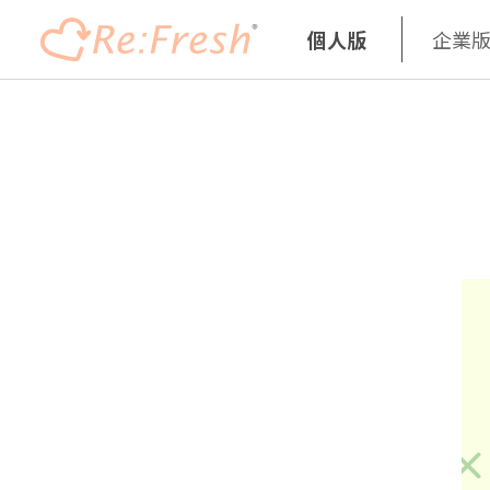
個人版
企業
Skip
to
main
content