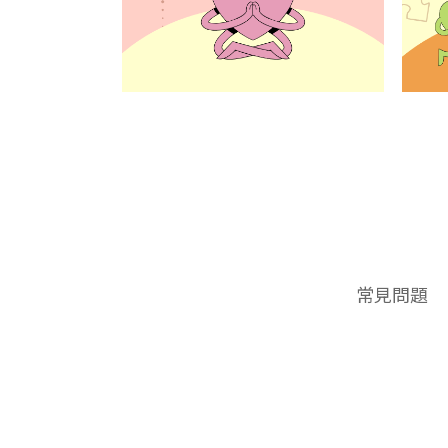
頁
常見問題
尾
選
單