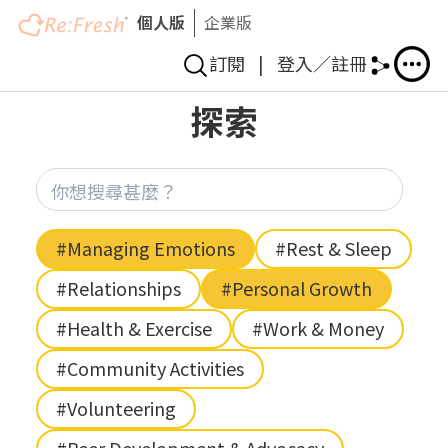
個人版
企業版
訂閱
|
登入／註冊
Skip
探索
to
main
content
你想
Hashtag
#Managing Emotions
#Rest & Sleep
#Relationships
#Personal Growth
#Health & Exercise
#Work & Money
#Community Activities
#Volunteering