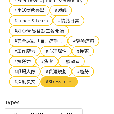
#Peer Development & Advocacy
#生活型態醫學
#睡眠
#Lunch & Learn
#情緒日常
#好心情 從食對三餐開始
#完全運動「自」療手冊
#豎琴療癒
#工作壓力
#心理彈性
#抑鬱
#抗逆力
#焦慮
#照顧者
#職場人際
#職涯規劃
#過勞
#深度長文
#Stress relief
Types