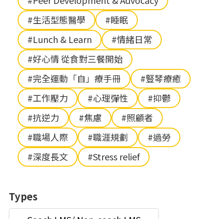
#Peer Development & Advocacy
#生活型態醫學
#睡眠
#Lunch & Learn
#情緒日常
#好心情 從食對三餐開始
#完全運動「自」療手冊
#豎琴療癒
#工作壓力
#心理彈性
#抑鬱
#抗逆力
#焦慮
#照顧者
#職場人際
#職涯規劃
#過勞
#深度長文
#Stress relief
Types