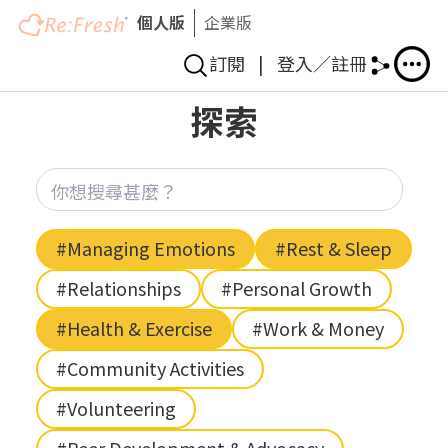
個人版
企業版
訂閱
|
登入／註冊
Skip
探索
to
main
content
你想
Hashtag
#Managing Emotions
#Rest & Sleep
#Relationships
#Personal Growth
#Health & Exercise
#Work & Money
#Community Activities
#Volunteering