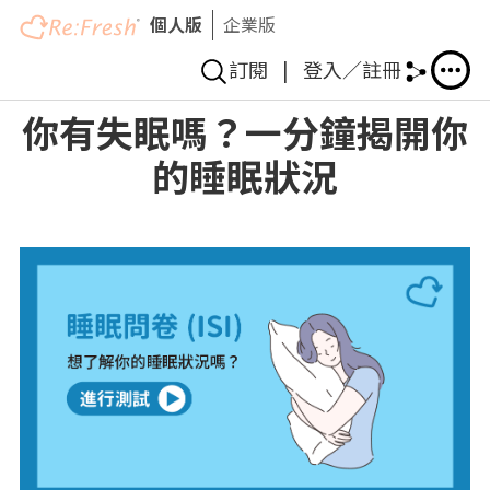
個人版
企業版
訂閱
|
登入／註冊
移
你有失眠嗎？一分鐘揭開你
至
的睡眠狀況
主
內
容