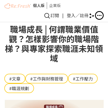
個人版
企業版
訂閱
|
登入／註冊
移
職場成長 | 何謂職業價值
至
觀？怎樣影響你的職場階
主
內
梯？與專家探索職涯未知領
容
域
#文章
#工作與財務管理
#工作壓力
#職涯規劃