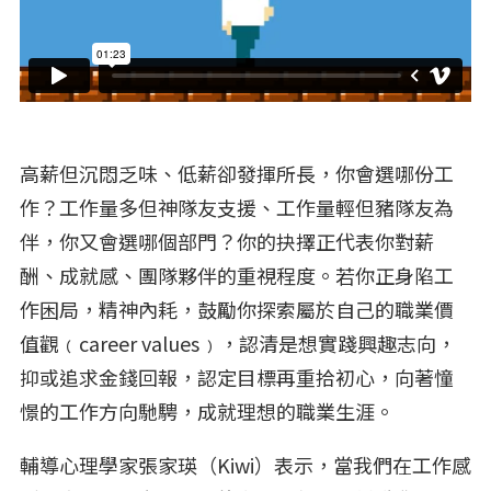
高薪但沉悶乏味、低薪卻發揮所長，你會選哪份工
作？工作量多但神隊友支援、工作量輕但豬隊友為
伴，你又會選哪個部門？你的抉擇正代表你對薪
酬、成就感、團隊夥伴的重視程度。若你正身陷工
作困局，精神內耗，鼓勵你探索屬於自己的職業價
值觀﹙career values﹚，認清是想實踐興趣志向，
抑或追求金錢回報，認定目標再重拾初心，向著憧
憬的工作方向馳騁，成就理想的職業生涯。
輔導心理學家張家瑛（Kiwi）表示，當我們在工作感