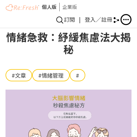
個人版
企業版
訂閱
|
登入／註冊
移
情緒急救：紓緩焦慮法大揭
至
秘
主
內
容
#文章
#情緒管理
#