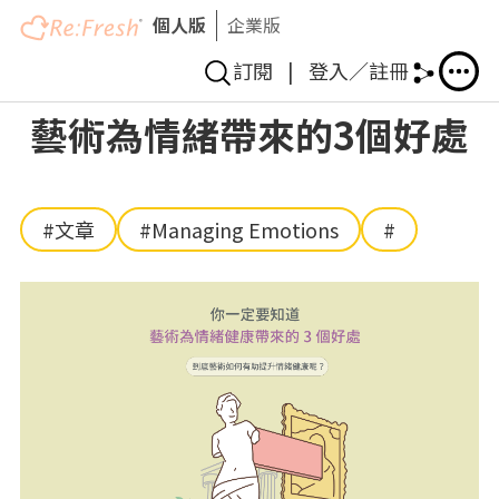
個人版
企業版
訂閱
|
登入／註冊
Skip
藝術為情緒帶來的3個好處
to
main
content
#文章
#Managing Emotions
#