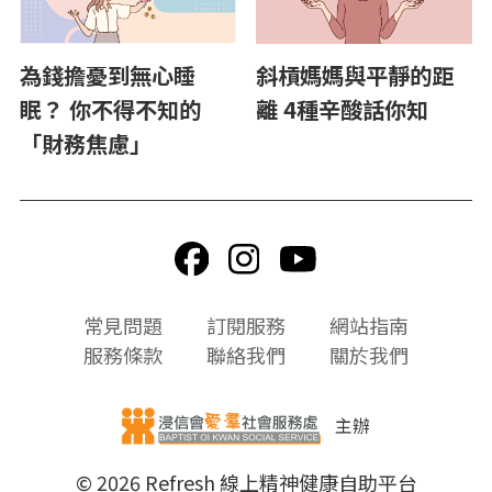
為錢擔憂到無心睡
斜槓媽媽與平靜的距
眠？ 你不得不知的
離 4種辛酸話你知
「財務焦慮」
頁
常見問題
訂閱服務
網站指南
尾
服務條款
聯絡我們
關於我們
選
單
主辦
© 2026 Refresh 線上精神健康自助平台