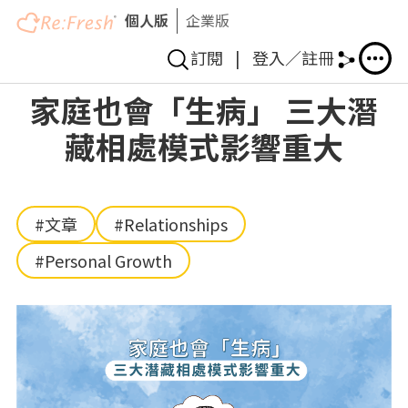
個人版
企業版
訂閱
|
登入／註冊
Skip
家庭也會「生病」 三大潛
to
藏相處模式影響重大
main
content
#文章
#Relationships
#Personal Growth