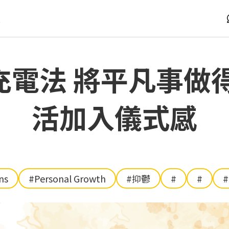
版
電法 將平凡事做
活加入儀式感
ns
#Personal Growth
#抑鬱
#
#
#