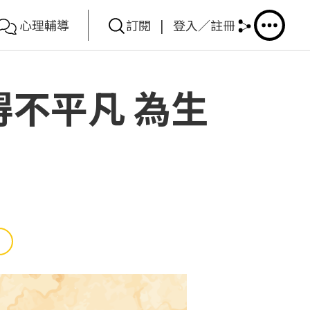
心理輔導
訂閱
|
登入／註冊
得不平凡 為生