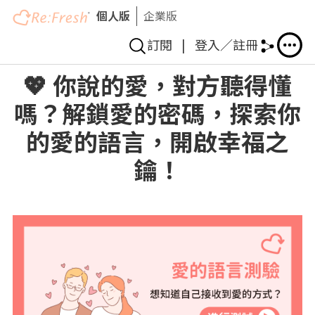
個人版
企業版
訂閱
|
登入／註冊
Skip
💖 你說的愛，對方聽得懂
to
嗎？解鎖愛的密碼，探索你
main
content
的愛的語言，開啟幸福之
鑰！