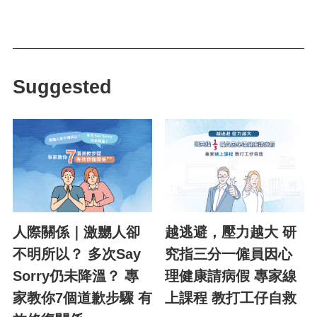
Suggested
人際關係｜激嬲人卻
越逃避，壓力越大 研
不明所以？ 多次Say
究指三分一僱員因心
Sorry仍未降溫？ 專
理健康請病假 專家線
家教你7個道歉步驟 有
上課程 教打工仔自救