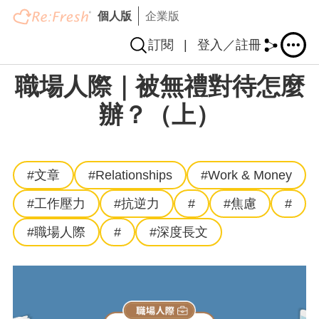
個人版
企業版
訂閱
|
登入／註冊
Skip
職場人際｜被無禮對待怎麼
to
main
辦？（上）
content
#文章
#Relationships
#Work & Money
#工作壓力
#抗逆力
#
#焦慮
#
#職場人際
#
#深度長文