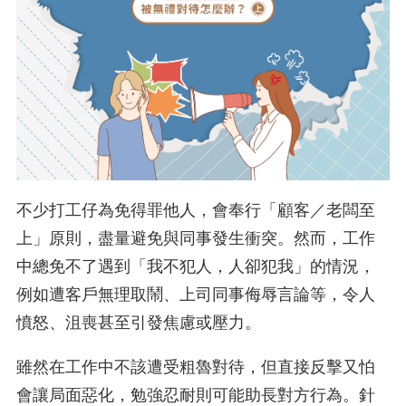
不少打工仔為免得罪他人，會奉行「顧客／老闆至
上」原則，盡量避免與同事發生衝突。然而，工作
中總免不了遇到「我不犯人，人卻犯我」的情況，
例如遭客戶無理取鬧、上司同事侮辱言論等，令人
憤怒、沮喪甚至引發焦慮或壓力。
雖然在工作中不該遭受粗魯對待，但直接反擊又怕
會讓局面惡化，勉強忍耐則可能助長對方行為。針