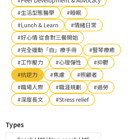
#Peer Development & Advocacy
#生活型態醫學
#睡眠
#Lunch & Learn
#情緒日常
#好心情 從食對三餐開始
#完全運動「自」療手冊
#豎琴療癒
#工作壓力
#心理彈性
#抑鬱
#抗逆力
#焦慮
#照顧者
#職場人際
#職涯規劃
#過勞
#深度長文
#Stress relief
Types