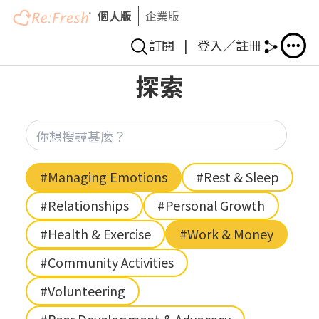
個人版
企業版
訂閱
|
登入／註冊
Skip
探索
to
main
content
你想
Hashtag
#Managing Emotions
#Rest & Sleep
#Relationships
#Personal Growth
#Health & Exercise
#Work & Money
#Community Activities
#Volunteering