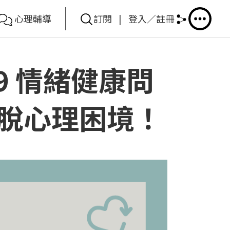
心理輔導
訂閱
|
登入／註冊
9 情緒健康問
脫心理困境！