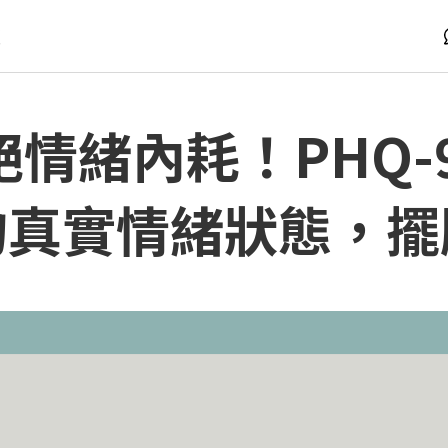
版
情緒內耗！PHQ-
的真實情緒狀態，擺