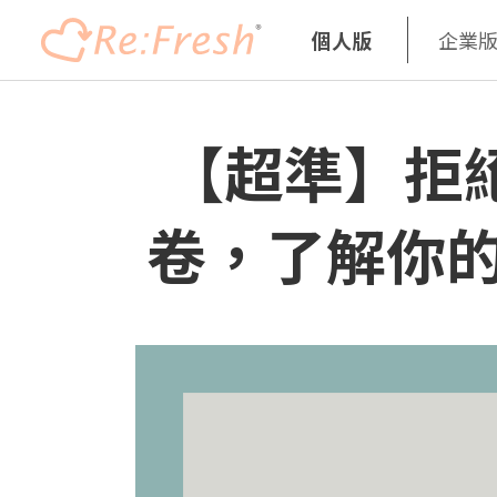
個人版
企業
Skip
to
【超準】拒絕
main
content
卷，了解你