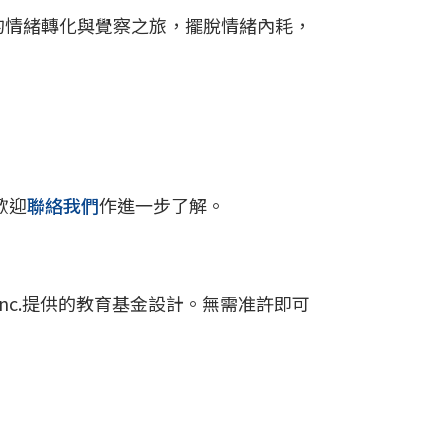
你的情緒轉化與覺察之旅，擺脫情緒內耗，
歡迎
聯絡我們
作進一步了解。
Pfizer Inc.提供的教育基金設計。無需准許即可