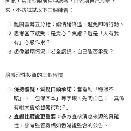
因此，當面對眼前種種誘惑，首先讓自己冷靜下
來，不妨試試以下三個練習：
離開螢幕五分鐘：讓情緒降溫，避免即時行動。
思考當下感受：是貪心？焦慮？還是「人有我
有」心態作祟？
想像最壞情況：若全虧損，自己能否承受？
培養理性投資的三個習慣
保持懷疑，質疑口頭承諾
：當看到「穩賺不
賠」、「包保回本」等字眼，先問自己：「真係
有咁大隻蛤乸隨街跳？」
查證比聽說更重要
：多方查核消息來源的真確
性，參考監管機構如香港證監會的公告。