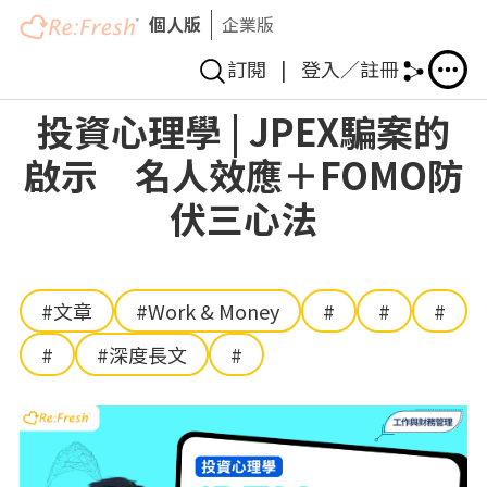
個人版
企業版
訂閱
|
登入／註冊
Skip
投資心理學 | JPEX騙案的
to
啟示 名人效應＋FOMO防
main
content
伏三心法
#文章
#Work & Money
#
#
#
#
#深度長文
#