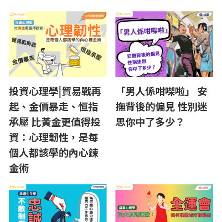
投資心理學|貿易戰再
「男人係咁㗎啦」 安
起、金價暴走、恒指
撫背後的偏見 性別迷
承壓 比黃金更值得投
思你中了多少？
資：心理韌性，是每
個人都該學的內心鍊
金術