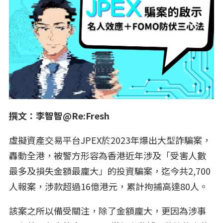
撰文：李智智@Re:Fresh
虛擬資產交易平台JPEX於2023年爆出大型詐騙案，
轟動全港，被警方形容為香港近年涉及「受害人數
最多及損失金額最龐大」的投資騙案，迄今共2,700
人報案，涉款超過16億港元，累計拘捕高達80人。
該案之所以備受關注，除了金額龐大，更因為涉事