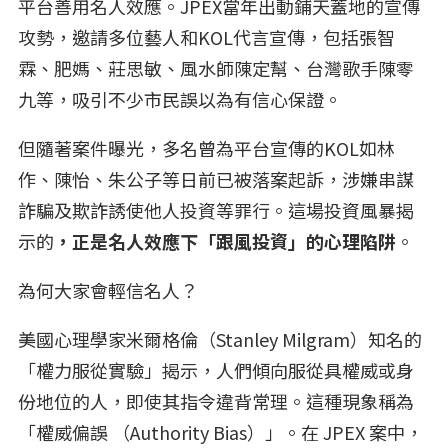
平台善用名人效應。JPEX當年出動鋪天蓋地的宣傳
攻勢，邀請多位藝人和KOL代言宣傳，包括張智
霖、肥媽、莊思敏、風水師陳定幫、台灣歌手陳零
九等，吸引不少市民誤以為有信心保證。
但隨著案件曝光，多名曾為平台宣傳的KOL如林
作、陳怡、朱公子等日前已被落案起訴，涉嫌串謀
詐騙及欺詐誘使他人投資等罪行。這場投資風暴揭
示的
，正是名人效應下「跟風投資」的心理陷阱
。
為何大家會輕信名人？
美國心理學家米爾格倫（Stanley Milgram）知名的
「權力服從實驗」揭示，人們傾向服從具權威或身
份地位的人，即使其指令違背常理。這種現象稱為
「權威偏誤 （Authority Bias）」。在 JPEX 案中，