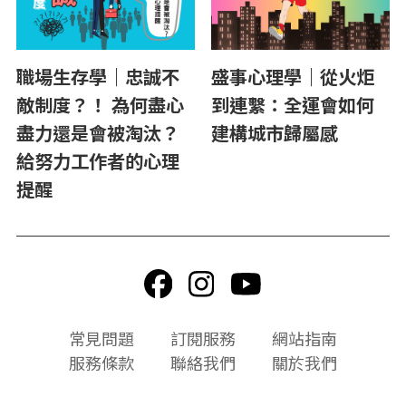
職場生存學｜忠誠不
盛事心理學｜從火炬
敵制度？！ 為何盡心
到連繫：全運會如何
盡力還是會被淘汰？
建構城市歸屬感
給努力工作者的心理
提醒
頁
常見問題
訂閱服務
網站指南
尾
服務條款
聯絡我們
關於我們
選