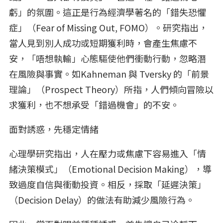
虧」的氛圍。這正是行為經濟學著名的「錯失恐懼
症」（Fear of Missing Out, FOMO）。研究指出，
當人見到別人成功或短期獲利時，會產生焦慮不
安，「唔想執輸」心態驅使他們衝動行動，忽略潛
在風險與事實。如Kahneman 與 Tversky 的「前景
理論」（Prospect Theory）所指，人們傾向冒險以
求獲利，也不想承受「錯過機會」的不安。
面對誘惑，先穩定情緒
心理學研究指出，人在壓力或焦慮下容易進入「情
緒決策模式」（Emotional Decision Making），導
致過度自信與衝動投資。相反，採取「延遲決策」
（Decision Delay）的做法有助減少風險行為。