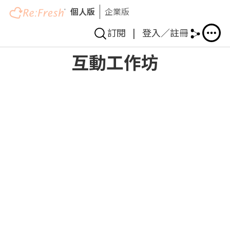
個人版
企業版
訂閱
|
登入／註冊
Skip
互動工作坊
to
main
content