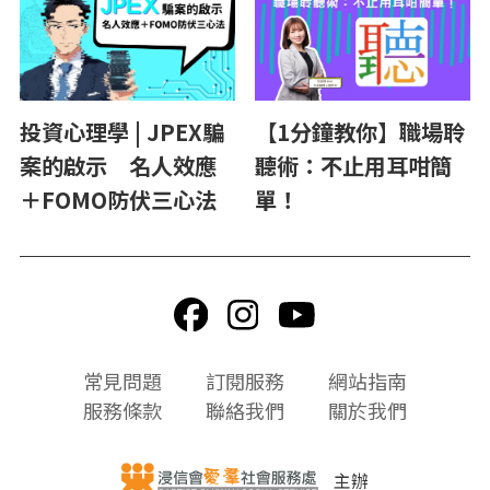
投資心理學 | JPEX騙
【1分鐘教你】職場聆
案的啟示 名人效應
聽術：不止用耳咁簡
＋FOMO防伏三心法
單！
頁
常見問題
訂閱服務
網站指南
尾
服務條款
聯絡我們
關於我們
選
單
主辦