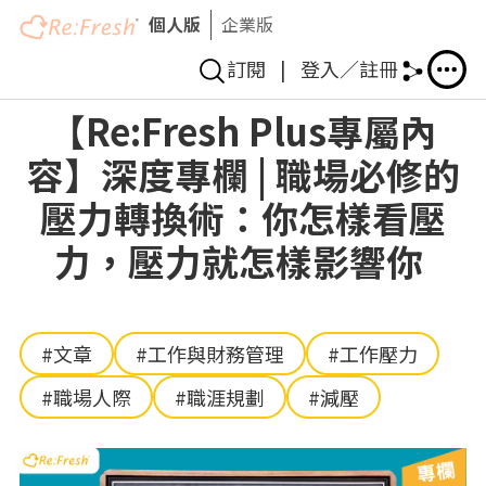
個人版
企業版
訂閱
|
登入／註冊
移
【Re:Fresh Plus專屬內
至
容】深度專欄 | 職場必修的
主
內
壓力轉換術：你怎樣看壓
容
力，壓力就怎樣影響你
#文章
#工作與財務管理
#工作壓力
#職場人際
#職涯規劃
#減壓