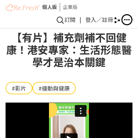
個人版
企業版
訂閱
|
登入／註冊
移
【有片】補充劑補不回健
至
康！港安專家：生活形態醫
主
內
學才是治本關鍵
容
#影片
#運動與健康