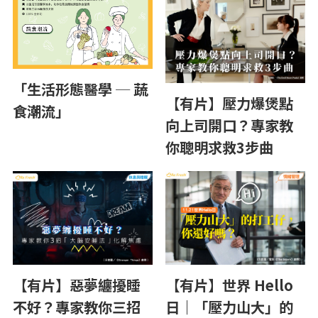
「生活形態醫學 ─ 蔬
【有片】壓力爆煲點
食潮流」
向上司開口？專家教
你聰明求救3步曲
【有片】惡夢纏擾睡
【有片】世界 Hello
不好？專家教你三招
日｜「壓力山大」的