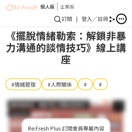
個人版
企業版
訂閱
|
登入／註冊
移
《擺脫情緒勒索：解鎖非暴
至
力溝通的談情技巧》線上講
主
內
座
容
#情緒管理
#人際關係
#
#
Re:Fresh Plus 訂閱會員專屬內容