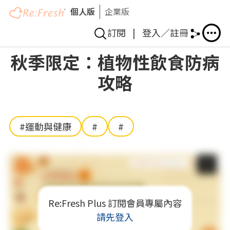
個人版
企業版
訂閱
|
登入／註冊
移
秋季限定：植物性飲食防病
至
攻略
主
內
容
#運動與健康
#
#
Re:Fresh Plus 訂閱會員專屬內容
請先登入