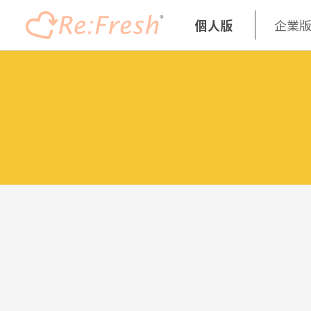
個人版
企業
Skip
to
main
content