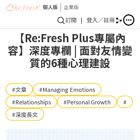
個人版
企業版
訂閱
|
登入／註冊
Skip
【Re:Fresh Plus專屬內
to
容】深度專欄 | 面對友情變
main
content
質的6種心理建設
#文章
#Managing Emotions
#Relationships
#Personal Growth
#
#深度長文