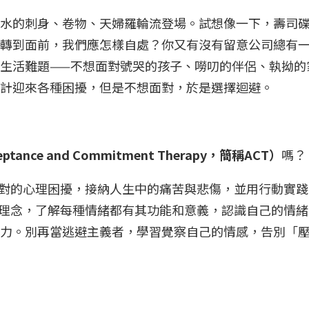
水的刺身、卷物、天婦羅輪流登場。試想像一下，壽司
轉到面前，我們應怎樣自處？你又有沒有留意公司總有
生活難題——不想面對號哭的孩子、嘮叨的伴侶、執拗的
預計迎來各種困擾，但是不想面對，於是選擇迴避。
nce and Commitment Therapy，簡稱ACT）
嗎？
面對的心理困擾，接納人生中的痛苦與悲傷，並用行動實
T理念，了解每種情緒都有其功能和意義，認識自己的情
動力。別再當逃避主義者，學習覺察自己的情感，告別「