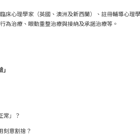
臨床心理學家（英國、澳洲及新西蘭）、註冊輔導心理
知行為治療、眼動重整治療與接納及承諾治療等。
驗」
」
正常」？
用刻意割捨？