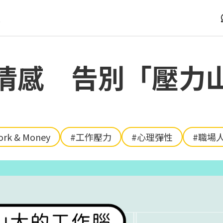
版
情感 告別「壓力
rk & Money
#工作壓力
#心理彈性
#職場