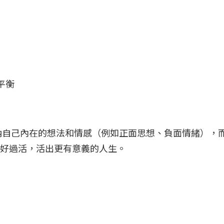
惶
好平衡
納自己內在的想法和情感（例如正面思想、負面情緒），而
好好過活，活出更有意義的人生。