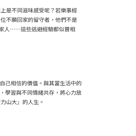
碟上是不同滋味感受呢？若樂事經
一位不願回家的留守者，他們不是
家人……這些逃避經驗都似曾相
踐自己相信的價值。與其當生活中的
緒，學習與不同情緒共存，將心力放
壓力山大」的人生。