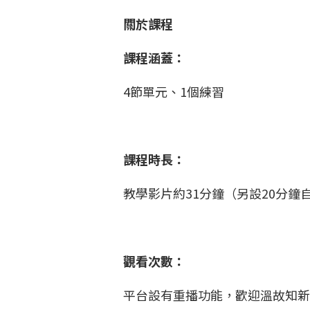
關於課程
課程涵蓋：
4節單元、1個練習
課程時長：
教學影片約31分鐘（另設20分鐘
觀看次數：
平台設有重播功能，歡迎溫故知