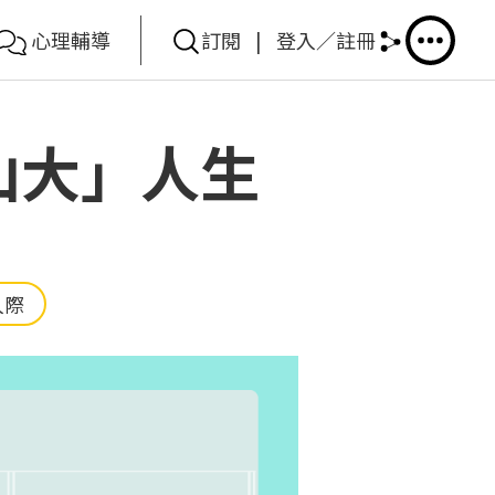
心理輔導
訂閱
|
登入／註冊
山大」人生
人際