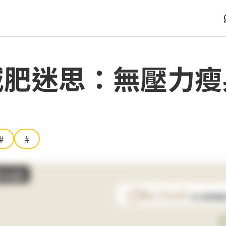
版
減肥迷思：無壓力瘦
#
#