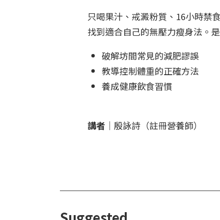
只喝果汁、戒澱粉質、16小時禁
找到適合自己的無壓力瘦身法。是
破解坊間常見的減肥謬誤
教導控制體重的正確方法
養成健康飲食習慣
講者
｜殷詠詩（註冊營養師）
Suggested