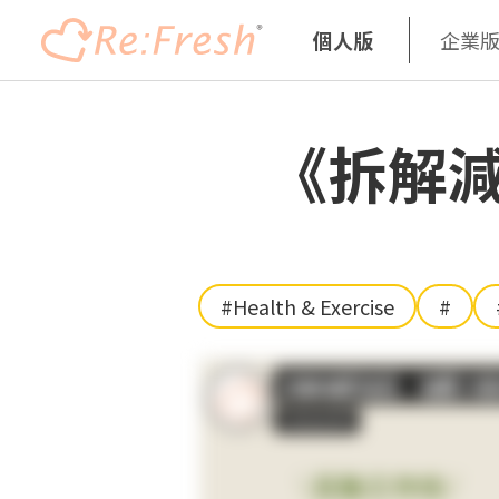
個人版
企業
Skip
to
《拆解
main
content
#Health & Exercise
#