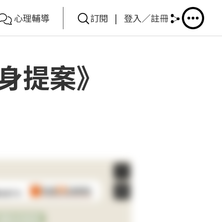
心理輔導
訂閱
|
登入／註冊
身提案》