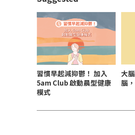
大腦
習慣早起減抑鬱！ 加入
腦，
5am Club 啟動晨型健康
模式