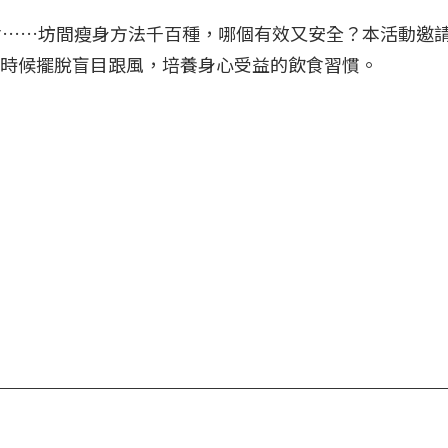
食……坊間瘦身方法千百種，哪個有效又安全？本活動邀
時候擺脫盲目跟風，培養身心受益的飲食習慣。